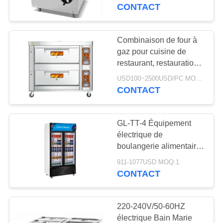
casserole de braisage
CONTACT
À
PROPOS
Combinaison de four à
DE
gaz pour cuisine de
restaurant, restauration,
NOUS
équipement de cuisine
USD100~2500USD/PC MOQ:1
commercial à faible bruit
CONTACT
VISITE
DE
GL-TT-4 Équipement
L'USINE
électrique de
boulangerie alimentaire
Équipement buffet pour
CONTRÔLE
911-1077USD MOQ:1
restauration
CONTACT
DE
LA
220-240V/50-60HZ
QUALITÉ
électrique Bain Marie