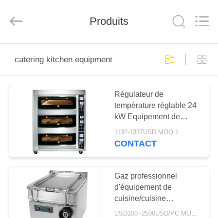
Guangzhou
Glead
Kitchen
Equipment
Produits
Co.,
Ltd..
All
Rights
À
Reserved.
catering kitchen equipment
LA
MAISON
Régulateur de
température réglable 24
PRODUITS
kW Equipement de
cuisson commercial au
1132-1337USD MOQ:1
gaz pour
VIDÉOS
CONTACT
restaurant/cuisine de
restauration
LE
Gaz professionnel
d'équipement de
SPECTACLE
cuisine/cuisine
VR
électrique inclinant la
USD100~2500USD/PC MOQ:PCs 1