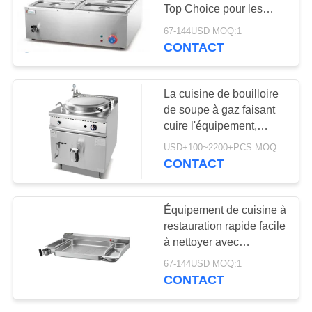
Top Choice pour les
équipements de cuisine
NOUVELLES
67-144USD MOQ:1
de boulangerie
CONTACT
commerciale
DEMANDEZ
UN DEVIS
La cuisine de bouilloire
de soupe à gaz faisant
cuire l'équipement,
PLAN
intoxiquent la casserole
USD+100~2200+PCS MOQ:PCs 1
de ébullition
DU
CONTACT
profondément directe
SITE
Équipement de cuisine à
restauration rapide facile
PRIVACY
à nettoyer avec
POLICY
conception amovible
67-144USD MOQ:1
Comme indiqué sur la
CONTACT
photo du produit