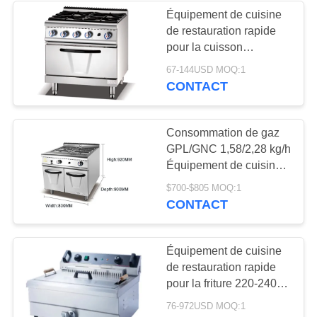
Équipement de cuisine
de restauration rapide
pour la cuisson
polyvalente varie en
67-144USD MOQ:1
fonction du type de
CONTACT
gamme Nombre de
brûleurs
Consommation de gaz
GPL/GNC 1,58/2,28 kg/h
Équipement de cuisine
de restauration rapide
$700-$805 MOQ:1
pour une capacité de
CONTACT
100 kg
Équipement de cuisine
de restauration rapide
pour la friture 220-240v
Construction en acier
76-972USD MOQ:1
inoxydable