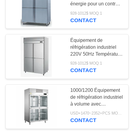
énergie pour un contrôle
précis de la température
NOUVELLES
928-1012$ MOQ:1
de 2.C à 8.C
CONTACT
DEMANDEZ
UN DEVIS
Équipement de
réfrigération industriel
220V 50Hz Température
PLAN
2C-8C Armoire
928-1012$ MOQ:1
réfrigérée avec GN1/1
DU
CONTACT
Pan modulaire
SITE
1000/1200 Équipement
de réfrigération industriel
PRIVACY
à volume avec
POLICY
étanchéité et commande
USD+1470~2352+PCS MOQ:1
intelligente
CONTACT