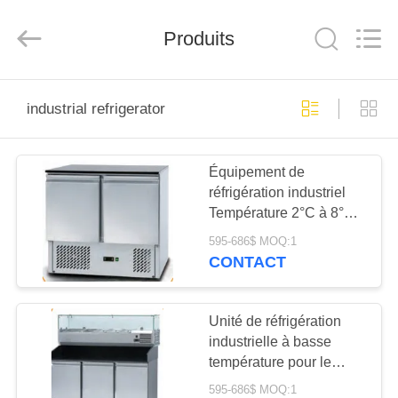
Guangzhou
Glead
Kitchen
Equipment
Produits
Co.,
Ltd..
All
Rights
À
Reserved.
industrial refrigerator
LA
MAISON
Équipement de
réfrigération industriel
PRODUITS
Température 2°C à 8°C
Nettoyage facile
595-686$ MOQ:1
220V/50Hz CE ETL
VIDÉOS
CONTACT
CSA certifié
LE
Unité de réfrigération
industrielle à basse
SPECTACLE
température pour le
VR
stockage des aliments à
595-686$ MOQ:1