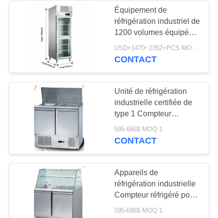
Équipement de
réfrigération industriel de
1200 volumes équipé
d'un chauffage de
USD+1470~2352+PCS MOQ:1
démoulage à étanchéité
CONTACT
pour une température
optimale
Unité de réfrigération
industrielle certifiée de
type 1 Compteur
réfrigéré facile à nettoyer
595-686$ MOQ:1
pour salade
CONTACT
Appareils de
réfrigération industrielle
Compteur réfrigéré pour
salade avec les coins
595-686$ MOQ:1
polissés internes