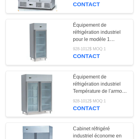
2°C à 8°C.
CONTACT
À
PROPOS
Équipement de
DE
réfrigération industriel
pour le modèle 1
NOUS
contenant 2 casseroles
928-1012$ MOQ:1
GN1/1 certifié CE ETL
CONTACT
CSA
VISITE
DE
Équipement de
L'USINE
réfrigération industriel
Température de l'armoire
réfrigérée 2.C ~ 8.C
CONTRÔLE
928-1012$ MOQ:1
Restez 2pcs GN1/1 Pan
CONTACT
DE
220V / 50Hz.
LA
Cabinet réfrigéré
QUALITÉ
industriel économe en