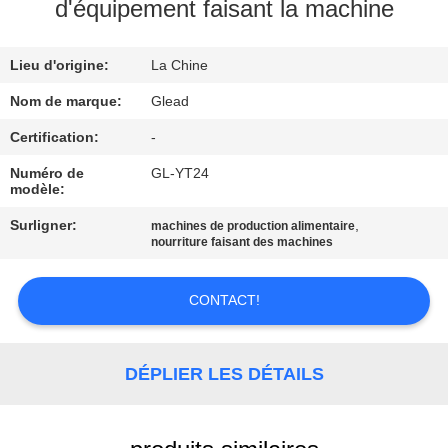
d'équipement faisant la machine
À
Lieu d'origine:
La Chine
PROPOS
DE
Nom de marque:
Glead
NOUS
Certification:
-
Numéro de
GL-YT24
modèle:
VISITE
Surligner:
,
machines de production alimentaire
DE
nourriture faisant des machines
L'USINE
CONTACT!
CONTRÔLE
DE
DÉPLIER LES DÉTAILS
LA
QUALITÉ