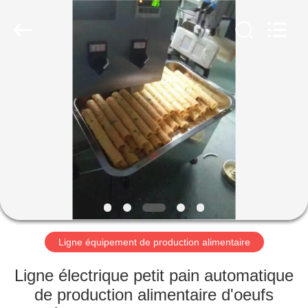
Guangzhou
Glead
Kitchen
Equipment
Co.,
Ltd..
All
Rights
À
Reserved.
LA
MAISON
PRODUITS
VIDÉOS
LE
Ligne équipement de production alimentaire
SPECTACLE
Ligne électrique petit pain automatique
VR
de production alimentaire d'oeufs