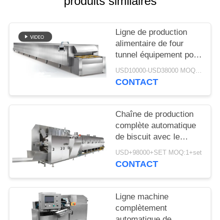
produits similaires
NOUVELLES
Ligne de production
alimentaire de four
DEMANDEZ
tunnel équipement pour
le pain grillé de gâteau
UN DEVIS
USD10000-USD38000 MOQ:1+piece
de pain de pain de
CONTACT
biscuit
PLAN
DU
Chaîne de production
complète automatique
SITE
de biscuit avec le
contrôle d'écran tactile
USD+98000+SET MOQ:1+set
de PLC
PRIVACY
CONTACT
POLICY
Ligne machine
complètement
automatique de