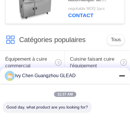
production alimentaire
negotiable MOQ:1pcs
d'acier inoxydable de
CONTACT
rouleau de petit pain
d'oeufs d'équipement
Catégories populaires
Tous
Équipement à cuire
Cuisine faisant cuire
commercial
l'équipement
Ivy Chen Guangzhou GLEAD
Machines de
traitement des
Restaurant faisant
11:37 AM
denrées alimentaires
cuire l'équipement
des produits
Good day, what product are you looking for?
alimentaires
Équipement