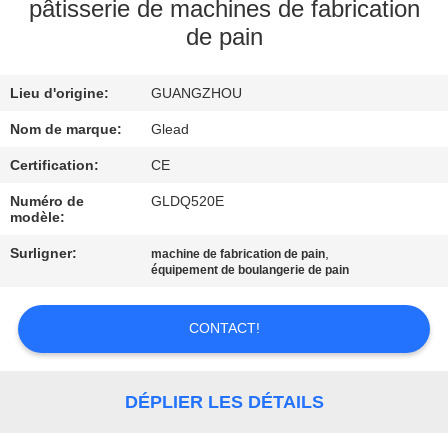
pâtisserie de machines de fabrication
de pain
À
PROPOS
Lieu d'origine:
GUANGZHOU
DE
Nom de marque:
Glead
NOUS
Certification:
CE
VISITE
Numéro de
GLDQ520E
modèle:
DE
Surligner:
,
machine de fabrication de pain
L'USINE
équipement de boulangerie de pain
CONTRÔLE
CONTACT!
DE
LA
DÉPLIER LES DÉTAILS
QUALITÉ