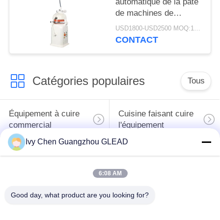
automatique de la pâte
de machines de
fabrication de pain de
USD1800-USD2500 MOQ:1set
pizza et plus rond
CONTACT
électriques
Catégories populaires
Tous
Équipement à cuire
Cuisine faisant cuire
commercial
l'équipement
Ivy Chen Guangzhou GLEAD
Machines de
traitement des
Restaurant faisant
6:08 AM
denrées alimentaires
cuire l'équipement
des produits
Good day, what product are you looking for?
alimentaires