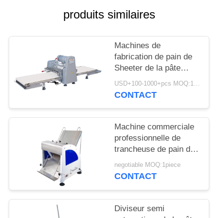
produits similaires
NOUVELLES
Machines de
DEMANDEZ
fabrication de pain de
UN DEVIS
Sheeter de la pâte
acier inoxydable
USD+100-1000+pcs MOQ:1pcs
commercial électrique
CONTACT
PLAN
DU
Machine commerciale
SITE
professionnelle de
trancheuse de pain de
PRIVACY
la trancheuse 31pcs de
negotiable MOQ:1piece
pain de pain pour la
POLICY
CONTACT
boulangerie
Diviseur semi