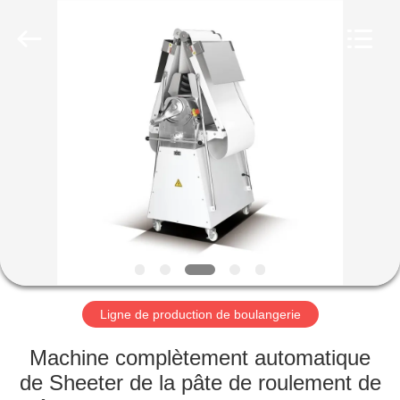
Guangzhou
Glead
Kitchen
Equipment
Co.,
Ltd..
All
Rights
À
Reserved.
LA
MAISON
PRODUITS
VIDÉOS
LE
Ligne de production de boulangerie
SPECTACLE
Machine complètement automatique
VR
de Sheeter de la pâte de roulement de