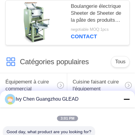
viande de viande
Boulangerie électrique
Sheeter de Sheeter de
la pâte des produits
alimentaires de
negotiable MOQ:1pcs
machines
CONTACT
automatiques de
traitement des denrées
alimentaires
Catégories populaires
Tous
Équipement à cuire
Cuisine faisant cuire
commercial
l'équipement
Ivy Chen Guangzhou GLEAD
Machines de
traitement des
Restaurant faisant
3:01 PM
denrées alimentaires
cuire l'équipement
des produits
Good day, what product are you looking for?
alimentaires