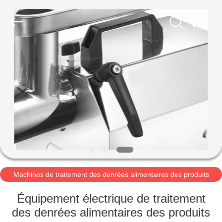
Guangzhou
Glead
Kitchen
Equipment
Co.,
Ltd..
All
Rights
À
Reserved.
LA
MAISON
PRODUITS
VIDÉOS
LE
Machines de traitement des denrées alimentaires des produits
alimentaires
SPECTACLE
Équipement électrique de traitement
VR
des denrées alimentaires des produits