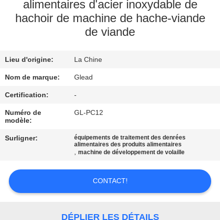
alimentaires d'acier inoxydable de
hachoir de machine de hache-viande
À
de viande
PROPOS
DE
Lieu d'origine:
La Chine
NOUS
Nom de marque:
Glead
Certification:
-
VISITE
DE
Numéro de
GL-PC12
modèle:
L'USINE
Surligner:
équipements de traitement des denrées
alimentaires des produits alimentaires
,
machine de développement de volaille
CONTRÔLE
DE
CONTACT!
LA
QUALITÉ
DÉPLIER LES DÉTAILS