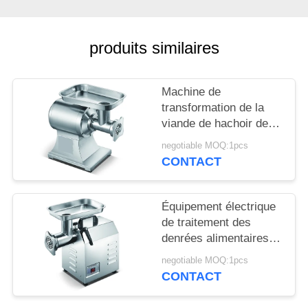
NOUVELLES
produits similaires
DEMANDEZ
Machine de
UN DEVIS
transformation de la
viande de hachoir de
PLAN
machines de traitement
negotiable MOQ:1pcs
des denrées
DU
CONTACT
alimentaires des
SITE
produits alimentaires
d'acier inoxydable
Équipement électrique
de traitement des
PRIVACY
denrées alimentaires
POLICY
des produits
negotiable MOQ:1pcs
alimentaires d'acier
CONTACT
inoxydable de hachoir
de machine de hache-