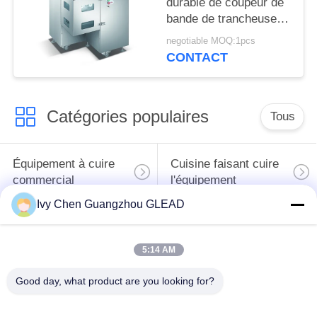
durable de coupeur de
bande de trancheuse
de viande d'équipement
negotiable MOQ:1pcs
de transformation de la
CONTACT
viande
Catégories populaires
Tous
Équipement à cuire
Cuisine faisant cuire
commercial
l'équipement
Ivy Chen Guangzhou GLEAD
Machines de
traitement des
Restaurant faisant
5:14 AM
denrées alimentaires
cuire l'équipement
des produits
Good day, what product are you looking for?
alimentaires