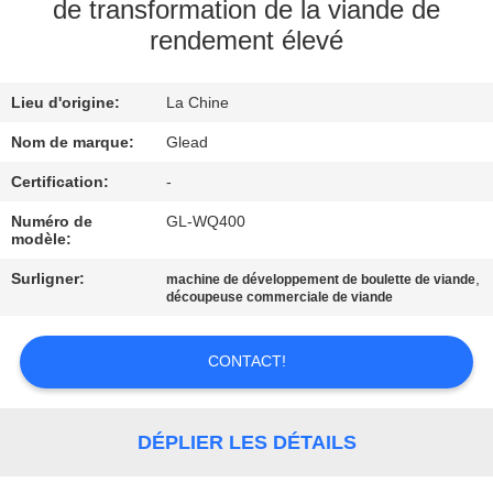
de transformation de la viande de
rendement élevé
À
PROPOS
Lieu d'origine:
La Chine
DE
Nom de marque:
Glead
NOUS
Certification:
-
VISITE
Numéro de
GL-WQ400
modèle:
DE
Surligner:
,
machine de développement de boulette de viande
L'USINE
découpeuse commerciale de viande
CONTRÔLE
CONTACT!
DE
LA
DÉPLIER LES DÉTAILS
QUALITÉ