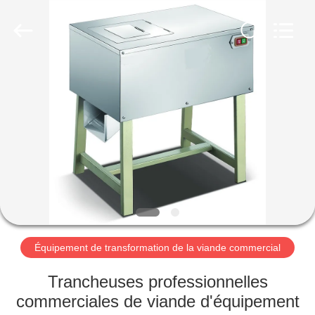
Guangzhou
Glead
Kitchen
Equipment
Co.,
Ltd..
All
Rights
À
Reserved.
LA
MAISON
PRODUITS
VIDÉOS
LE
Équipement de transformation de la viande commercial
SPECTACLE
Trancheuses professionnelles
VR
commerciales de viande d'équipement