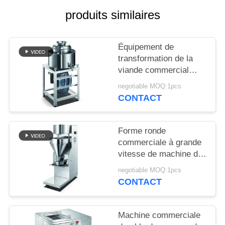
produits similaires
NOUVELLES
Équipement de
DEMANDEZ
transformation de la
UN DEVIS
viande commercial
automatique, fabricant
negotiable MOQ:1pcs
électrique de boulette
CONTACT
PLAN
de viande
DU
Forme ronde
SITE
commerciale à grande
vitesse de machine de
PRIVACY
développement de
negotiable MOQ:1pcs
boulette de viande de
POLICY
CONTACT
machine de boulette de
viande
Machine commerciale