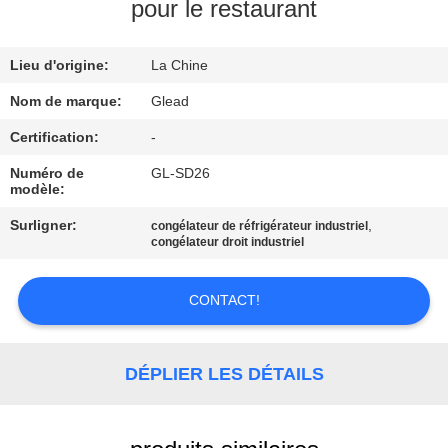
pour le restaurant
À
Lieu d'origine:
La Chine
PROPOS
DE
Nom de marque:
Glead
NOUS
Certification:
-
Numéro de
GL-SD26
modèle:
VISITE
Surligner:
,
congélateur de réfrigérateur industriel
DE
congélateur droit industriel
L'USINE
CONTACT!
CONTRÔLE
DE
DÉPLIER LES DÉTAILS
LA
QUALITÉ