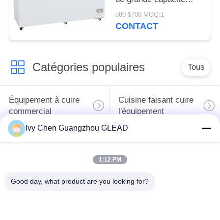
horizontal pour
680-$700 MOQ:1
l'entreposage au froid
CONTACT
de cuisine
Catégories populaires
Tous
Équipement à cuire
Cuisine faisant cuire
commercial
l'équipement
Ivy Chen Guangzhou GLEAD
Machines de
traitement des
Restaurant faisant
1:12 PM
denrées alimentaires
cuire l'équipement
des produits
Good day, what product are you looking for?
alimentaires
Équipement