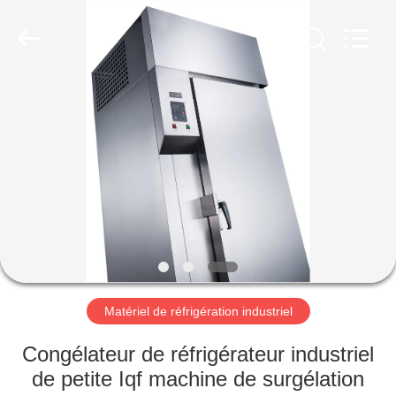
Guangzhou
Glead
Kitchen
Equipment
Co.,
Ltd..
All
Rights
À
Reserved.
LA
MAISON
PRODUITS
VIDÉOS
LE
Matériel de réfrigération industriel
SPECTACLE
Congélateur de réfrigérateur industriel
VR
de petite Iqf machine de surgélation