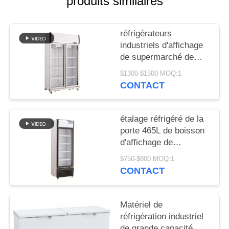
produits similaires
NOUVELLES
réfrigérateurs
industriels d'affichage
DEMANDEZ
de supermarché de
boissons du matériel
UN DEVIS
$1300-$1500 MOQ:1
de réfrigération 980L
CONTACT
droits
PLAN
DU
étalage réfrigéré de la
porte 465L de boisson
SITE
d'affichage de
supermarché droit en
$750-$800 MOQ:1
verre de refroidisseur
PRIVACY
CONTACT
POLICY
Matériel de
réfrigération industriel
de grande capacité