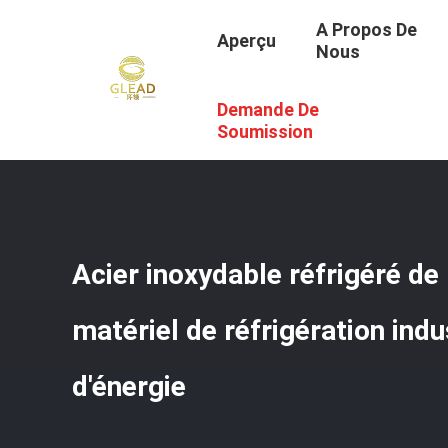
A Propos De
Aperçu
Nous
Demande De
Aperçu
/
Produits
/
Matériel De Réfrigération Industriel
/
Soumission
Acier inoxydable réfrigéré de
matériel de réfrigération ind
d'énergie