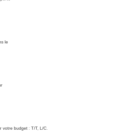
ns le
ur
r votre budget : T/T, L/C.