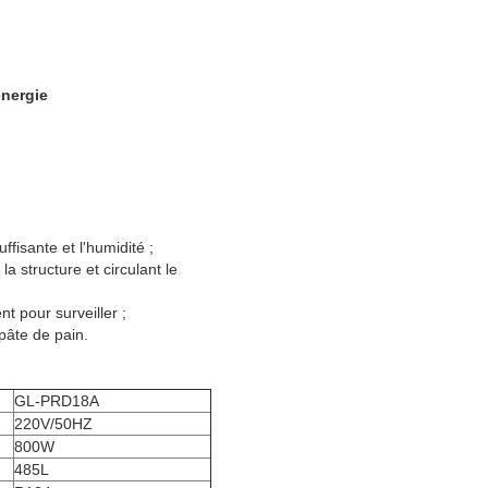
énergie
ffisante et l'humidité ;
a structure et circulant le 
nt pour surveiller ;
 pâte de pain.
GL-PRD18A
220V/50HZ
800W
485L