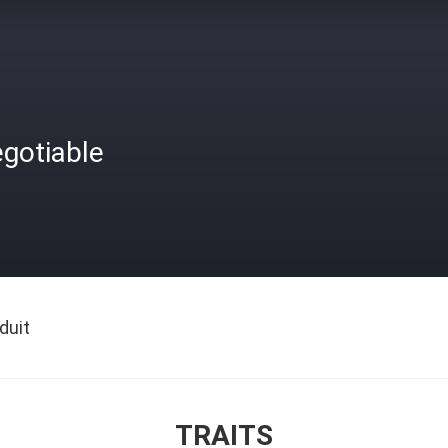
gotiable
duit
TRAITS