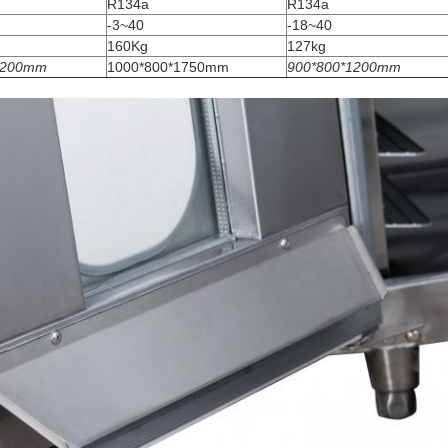
R134a
R134a
-3~40
-18~40
160Kg
127kg
1200mm
1000*800*1750mm
900*800*1200mm