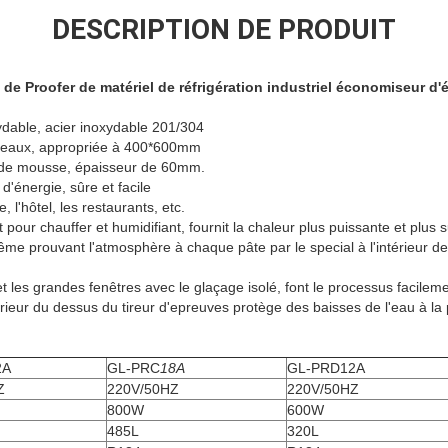
DESCRIPTION DE PRODUIT
 de Proofer de matériel de réfrigération industriel économiseur d'
xydable, acier inoxydable 201/304
ateaux, appropriée à 400*600mm
e de mousse, épaisseur de 60mm.
'énergie, sûre et facile
 l'hôtel, les restaurants, etc.
t pour chauffer et humidifiant, fournit la chaleur plus puissante et plus su
même prouvant l'atmosphère à chaque pâte par le special à l'intérieur de l
 et les grandes fenêtres avec le glaçage isolé, font le processus facileme
térieur du dessus du tireur d'epreuves protège des baisses de l'eau à la
2A
GL-PRC
18A
GL-PRD12A
Z
220V/50HZ
220V/50HZ
800W
600W
485L
320L