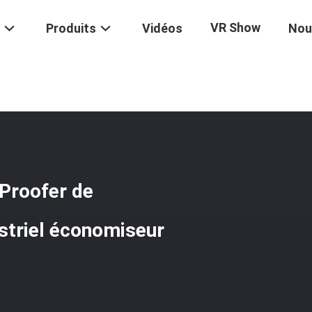
VR Show
Produits
Vidéos
Nou
Acier Inoxydable Réfrigéré De Proofer De Matériel De Réfrigération In
 Proofer de
ustriel économiseur