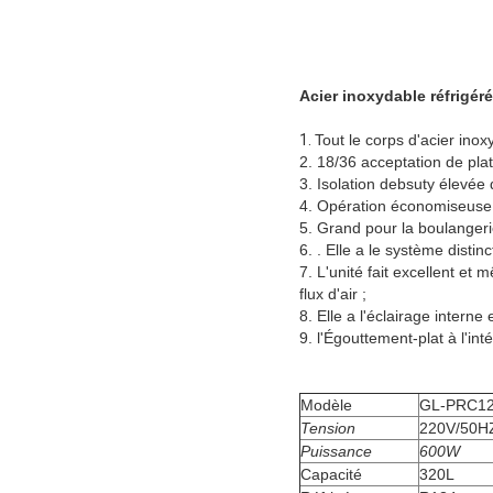
Acier inoxydable réfrigéré
1.
Tout le corps d'acier ino
2.
18/36 acceptation de pl
3.
Isolation debsuty élevé
4.
Opération économiseuse d
5.
Grand pour la boulangerie,
6.
. Elle a le système distinc
7.
L'unité fait excellent et 
flux d'air ;
8.
Elle a l'éclairage interne
9.
l'Égouttement-plat à l'in
Modèle
GL-PRC1
Tension
220V/50H
Puissance
600W
Capacité
320L