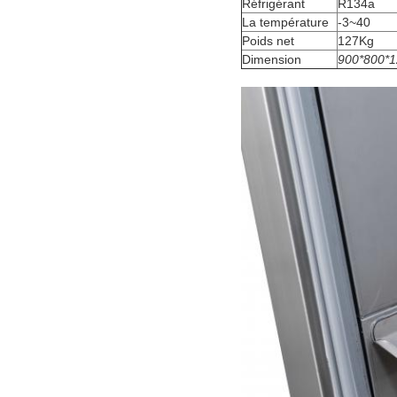
Réfrigérant
R134a
La température
-3~40
Poids net
127Kg
Dimension
900*800*