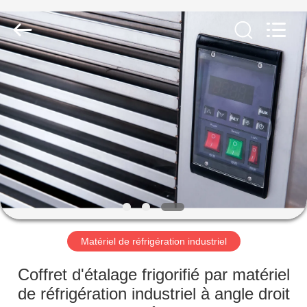
Guangzhou
Glead
Kitchen
Equipment
Co.,
Ltd..
All
Rights
À
Reserved.
LA
MAISON
PRODUITS
VIDÉOS
LE
Matériel de réfrigération industriel
SPECTACLE
Coffret d'étalage frigorifié par matériel
VR
de réfrigération industriel à angle droit