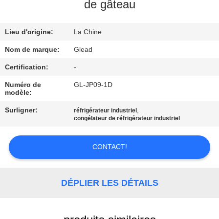
de gâteau
À
Lieu d'origine:
La Chine
PROPOS
DE
Nom de marque:
Glead
NOUS
Certification:
-
Numéro de
GL-JP09-1D
modèle:
VISITE
Surligner:
,
réfrigérateur industriel
DE
congélateur de réfrigérateur industriel
L'USINE
CONTACT!
CONTRÔLE
DE
DÉPLIER LES DÉTAILS
LA
QUALITÉ