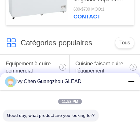
horizontal pour
680-$700 MOQ:1
l'entreposage au froid
CONTACT
de cuisine
Catégories populaires
Tous
Équipement à cuire
Cuisine faisant cuire
commercial
l'équipement
Ivy Chen Guangzhou GLEAD
Machines de
traitement des
Restaurant faisant
11:52 PM
denrées alimentaires
cuire l'équipement
des produits
Good day, what product are you looking for?
alimentaires
Équipement