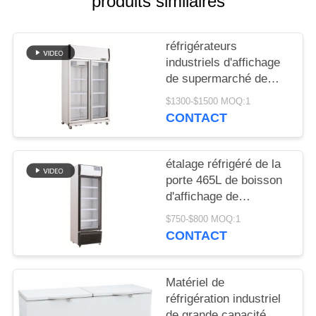
produits similaires
NOUVELLES
réfrigérateurs
industriels d'affichage
DEMANDEZ
de supermarché de
boissons du matériel
UN DEVIS
$1300-$1500 MOQ:1
de réfrigération 980L
CONTACT
droits
PLAN
DU
étalage réfrigéré de la
porte 465L de boisson
SITE
d'affichage de
supermarché droit en
$750-$800 MOQ:1
verre de refroidisseur
PRIVACY
CONTACT
POLICY
Matériel de
réfrigération industriel
de grande capacité