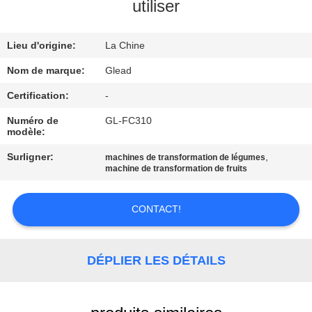
utiliser
À
Lieu d'origine:
La Chine
PROPOS
DE
Nom de marque:
Glead
NOUS
Certification:
-
Numéro de
GL-FC310
modèle:
VISITE
Surligner:
,
machines de transformation de légumes
DE
machine de transformation de fruits
L'USINE
CONTACT!
CONTRÔLE
DE
DÉPLIER LES DÉTAILS
LA
QUALITÉ