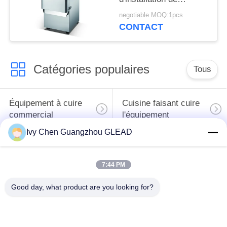
fabrication des fruits et
negotiable MOQ:1pcs
légumes 220V
CONTACT
Catégories populaires
Tous
Équipement à cuire
Cuisine faisant cuire
commercial
l'équipement
Ivy Chen Guangzhou GLEAD
Machines de
traitement des
Restaurant faisant
7:44 PM
denrées alimentaires
cuire l'équipement
des produits
Good day, what product are you looking for?
alimentaires
Équipement