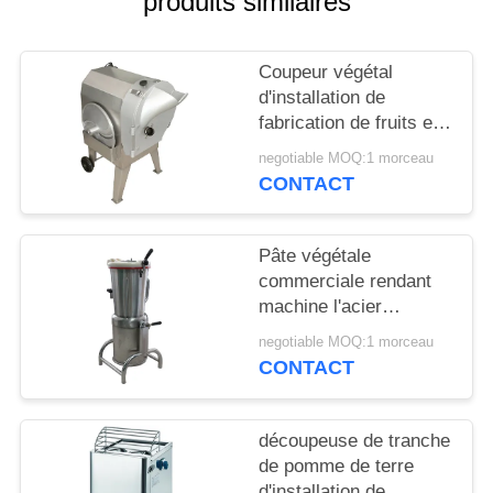
produits similaires
NOUVELLES
Coupeur végétal
d'installation de
DEMANDEZ
fabrication de fruits et
légumes de l'industrie
UN DEVIS
negotiable MOQ:1 morceau
alimentaire pour des
CONTACT
racines
PLAN
DU
Pâte végétale
commerciale rendant
SITE
machine l'acier
inoxydable facile à
negotiable MOQ:1 morceau
utiliser
PRIVACY
CONTACT
POLICY
découpeuse de tranche
de pomme de terre
d'installation de