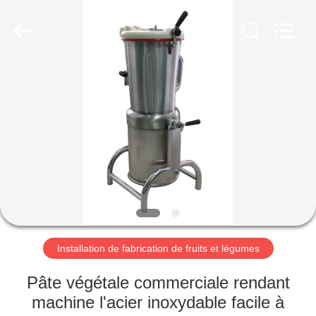
Guangzhou
Glead
Kitchen
Equipment
Co.,
Ltd..
All
Rights
À
Reserved.
LA
MAISON
PRODUITS
VIDÉOS
LE
Installation de fabrication de fruits et légumes
SPECTACLE
Pâte végétale commerciale rendant
VR
machine l'acier inoxydable facile à