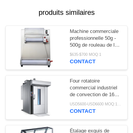
produits similaires
NOUVELLES
DEMANDEZ
Machine commerciale
professionnelle 50g -
UN DEVIS
500g de rouleau de la
pâte de pizza
$635-$700 MOQ:1
d'équipement de
PLAN
CONTACT
cuisson
DU
SITE
Four rotatoire
commercial industriel
de convection de 16
PRIVACY
plateaux de four
USD5600-USD6600 MOQ:1piece
POLICY
rotatoire électrique de
CONTACT
gaz
Étalage exquis de