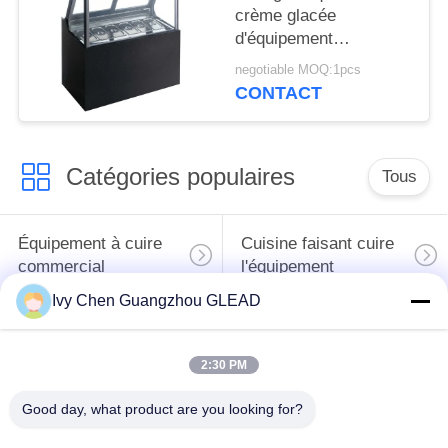
crème glacée
d'équipement
commercial
negotiable MOQ:1pcs
multinational de
CONTACT
cuisson
Catégories populaires
Tous
Équipement à cuire
Cuisine faisant cuire
commercial
l'équipement
Ivy Chen Guangzhou GLEAD
Machines de
traitement des
Restaurant faisant
2:30 PM
denrées alimentaires
cuire l'équipement
des produits
Good day, what product are you looking for?
alimentaires