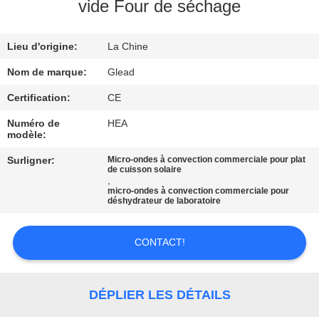
vide Four de séchage
À
Lieu d'origine:
La Chine
PROPOS
DE
Nom de marque:
Glead
NOUS
Certification:
CE
Numéro de
HEA
modèle:
VISITE
Surligner:
Micro-ondes à convection commerciale pour plat
DE
de cuisson solaire
,
L'USINE
micro-ondes à convection commerciale pour
déshydrateur de laboratoire
CONTRÔLE
CONTACT!
DE
LA
DÉPLIER LES DÉTAILS
QUALITÉ