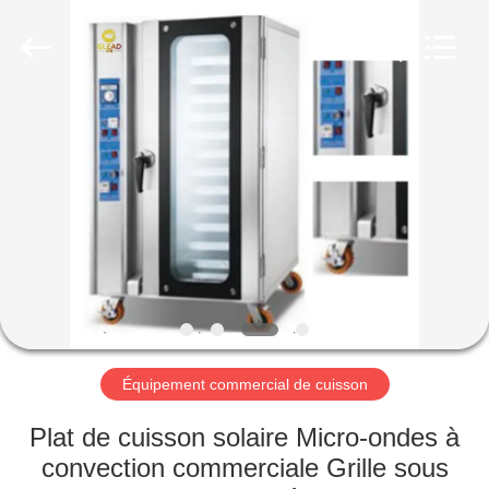
Guangzhou
Glead
Kitchen
Equipment
Co.,
Ltd..
All
Rights
À
Reserved.
LA
MAISON
PRODUITS
VIDÉOS
LE
Équipement commercial de cuisson
SPECTACLE
Plat de cuisson solaire Micro-ondes à
VR
convection commerciale Grille sous