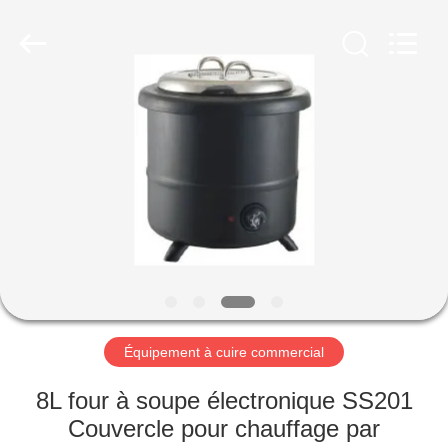
Guangzhou
Glead
Kitchen
Equipment
Co.,
Ltd..
All
Rights
À
Reserved.
LA
MAISON
PRODUITS
VIDÉOS
LE
Équipement à cuire commercial
SPECTACLE
8L four à soupe électronique SS201
VR
Couvercle pour chauffage par