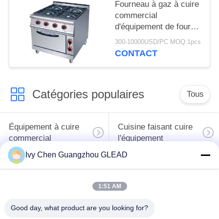
Fourneau à gaz à cuire
commercial
d'équipement de four
électrique argenté avec
300-10000USD/PC MOQ:1pcs
4 le brûleur 7
CONTACT
Catégories populaires
Tous
Équipement à cuire
Cuisine faisant cuire
commercial
l'équipement
Ivy Chen Guangzhou GLEAD
Machines de
traitement des
Restaurant faisant
1:51 AM
denrées alimentaires
cuire l'équipement
des produits
Good day, what product are you looking for?
alimentaires