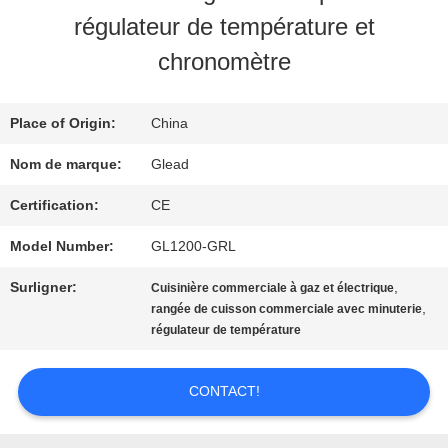
SPECTACLE
régulateur de température et
VR
chronomètre
À
Place of Origin:
China
PROPOS
Nom de marque:
Glead
DE
Certification:
CE
Model Number:
GL1200-GRL
NOUS
Surligner:
,
Cuisinière commerciale à gaz et électrique
,
rangée de cuisson commerciale avec minuterie
VISITE
régulateur de température
DE
CONTACT!
L'USINE