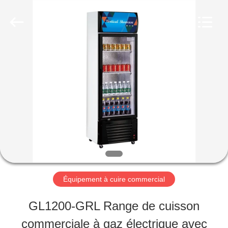
Guangzhou
Glead
Kitchen
Equipment
Co.,
Ltd..
À
All
Rights
Reserved.
LA
MAISON
PRODUITS
VIDÉOS
Équipement à cuire commercial
GL1200-GRL Range de cuisson
LE
commerciale à gaz électrique avec