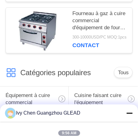
restauration
DU
Fourneau à gaz à cuire
SITE
commercial
d'équipement de four
électrique argenté avec
300-10000USD/PC MOQ:1pcs
PRIVACY
4 le brûleur 7
CONTACT
POLICY
Catégories populaires
Tous
Équipement à cuire
Cuisine faisant cuire
commercial
l'équipement
Ivy Chen Guangzhou GLEAD
Machines de
traitement des
Restaurant faisant
9:56 AM
denrées alimentaires