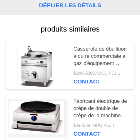
DÉPLIER LES DÉTAILS
CONTRÔLE
DE
produits similaires
LA
Casserole de ébullition
QUALITÉ
à cuire commerciale à
gaz d'équipement
d'acier inoxydable de
NOUVELLES
$2000-$3000 MOQ:PCs 1
bouilloire électrique de
CONTACT
soupe
DEMANDEZ
Fabricant électrique de
crêpe de double de
UN DEVIS
crêpe de la machine
solides solubles
$86~$150 MOQ:PCs 1
équipement
PLAN
CONTACT
commercial de