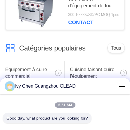
DU
d'équipement de four
électrique argenté avec
300-10000USD/PC MOQ:1pcs
SITE
4 le brûleur 7
CONTACT
PRIVACY
Catégories populaires
Tous
POLICY
Équipement à cuire
Cuisine faisant cuire
commercial
l'équipement
Ivy Chen Guangzhou GLEAD
Machines de
traitement des
Restaurant faisant
6:51 AM
denrées alimentaires
cuire l'équipement
des produits
Good day, what product are you looking for?
alimentaires