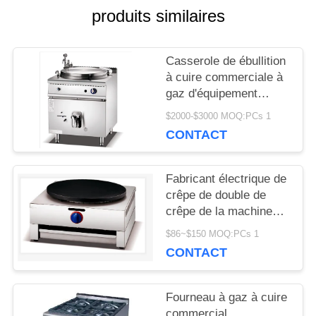
produits similaires
CONTRÔLE
DE
Casserole de ébullition
à cuire commerciale à
LA
gaz d'équipement
d'acier inoxydable de
QUALITÉ
$2000-$3000 MOQ:PCs 1
bouilloire électrique de
CONTACT
soupe
NOUVELLES
Fabricant électrique de
crêpe de double de
crêpe de la machine
DEMANDEZ
solides solubles
$86~$150 MOQ:PCs 1
équipement
UN DEVIS
CONTACT
commercial de
restauration
Fourneau à gaz à cuire
PLAN
commercial