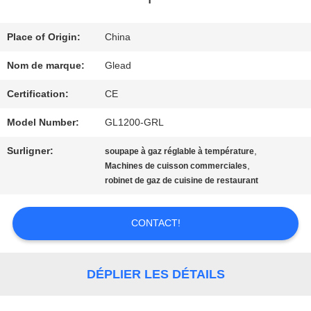
SPECTACLE
VR
Place of Origin:
China
Nom de marque:
Glead
À
Certification:
CE
PROPOS
Model Number:
GL1200-GRL
DE
Surligner:
,
soupape à gaz réglable à température
,
Machines de cuisson commerciales
NOUS
robinet de gaz de cuisine de restaurant
VISITE
CONTACT!
DE
DÉPLIER LES DÉTAILS
L'USINE