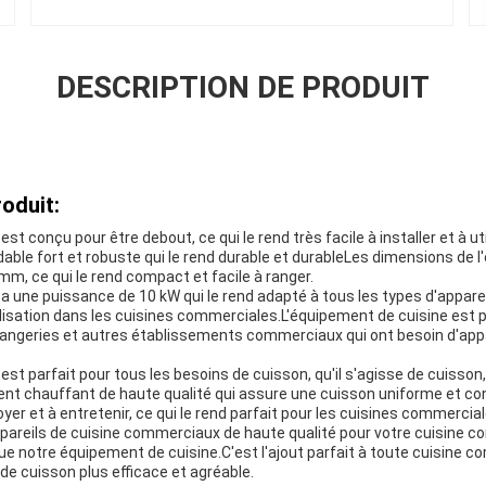
DESCRIPTION DE PRODUIT
oduit:
st conçu pour être debout, ce qui le rend très facile à installer et à uti
able fort et robuste qui le rend durable et durableLes dimensions de 
mm, ce qui le rend compact et facile à ranger.
a une puissance de 10 kW qui le rend adapté à tous les types d'appareil
ilisation dans les cuisines commerciales.L'équipement de cuisine est p
langeries et autres établissements commerciaux qui ont besoin d'appa
st parfait pour tous les besoins de cuisson, qu'il s'agisse de cuisson, f
ément chauffant de haute qualité qui assure une cuisson uniforme et 
toyer et à entretenir, ce qui le rend parfait pour les cuisines commerci
pareils de cuisine commerciaux de haute qualité pour votre cuisine c
ue notre équipement de cuisine.C'est l'ajout parfait à toute cuisine c
de cuisson plus efficace et agréable.