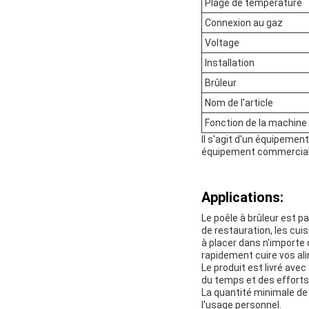
Plage de température
Connexion au gaz
Voltage
Installation
Brûleur
Nom de l'article
Fonction de la machine
Il s'agit d'un équipeme
équipement commercial 
Applications:
Le poêle à brûleur est p
de restauration, les cuis
à placer dans n'importe 
rapidement cuire vos ali
Le produit est livré ave
du temps et des efforts
La quantité minimale de 
l'usage personnel.