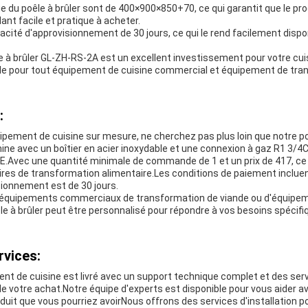
ge du poêle à brûler sont de 400×900×850+70, ce qui garantit que le prod
ant facile et pratique à acheter.
acité d'approvisionnement de 30 jours, ce qui le rend facilement dispo
e à brûler GL-ZH-RS-2A est un excellent investissement pour votre cuis
le pour tout équipement de cuisine commercial et équipement de tran
:
ipement de cuisine sur mesure, ne cherchez pas plus loin que notre po
ne avec un boîtier en acier inoxydable et une connexion à gaz R1 3/4C
 CE.Avec une quantité minimale de commande de 1 et un prix de 417, ce 
res de transformation alimentaire.Les conditions de paiement incluent
sionnement est de 30 jours.
'équipements commerciaux de transformation de viande ou d'équipem
e à brûler peut être personnalisé pour répondre à vos besoins spécifi
rvices:
ent de cuisine est livré avec un support technique complet et des ser
ti de votre achat.Notre équipe d'experts est disponible pour vous aider 
duit que vous pourriez avoirNous offrons des services d'installation 