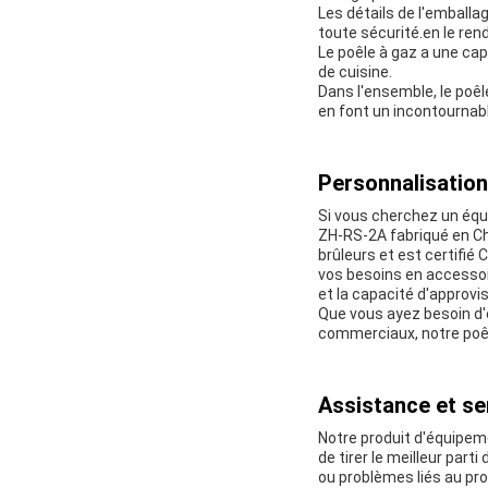
Les détails de l'emballa
toute sécurité.en le rend
Le poêle à gaz a une cap
de cuisine.
Dans l'ensemble, le poêl
en font un incontournab
Personnalisation
Si vous cherchez un équ
ZH-RS-2A fabriqué en Chi
brûleurs et est certifié
vos besoins en accessoi
et la capacité d'approvi
Que vous ayez besoin d
commerciaux, notre poêl
Assistance et se
Notre produit d'équipem
de tirer le meilleur par
ou problèmes liés au pro