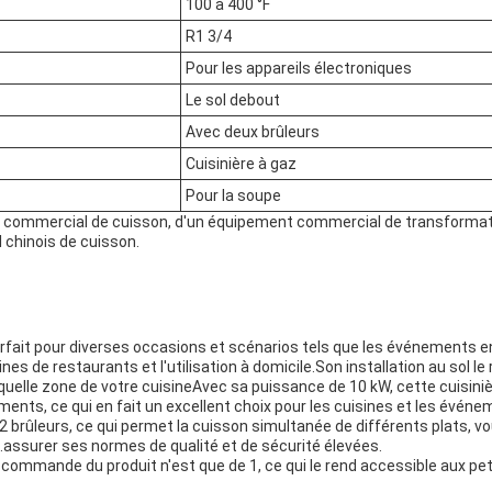
100 à 400 °F
R1 3/4
Pour les appareils électroniques
Le sol debout
Avec deux brûleurs
Cuisinière à gaz
Pour la soupe
nt commercial de cuisson, d'un équipement commercial de transformati
chinois de cuisson.
arfait pour diverses occasions et scénarios tels que les événements en 
ines de restaurants et l'utilisation à domicile.Son installation au sol le
quelle zone de votre cuisineAvec sa puissance de 10 kW, cette cuisini
ments, ce qui en fait un excellent choix pour les cuisines et les évén
c 2 brûleurs, ce qui permet la cuisson simultanée de différents plats, 
.assurer ses normes de qualité et de sécurité élevées.
commande du produit n'est que de 1, ce qui le rend accessible aux pet