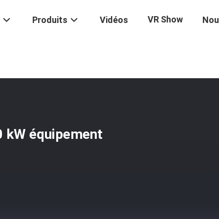
VR Show
Produits
Vidéos
Nou
Cuisinière À Gaz À Soupe De 10 KW Équipement De Cuisson De Cuisine
10 kW équipement