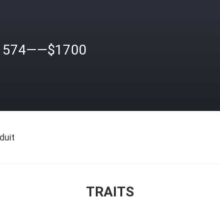
1574——$1700
duit
TRAITS