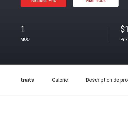
Meilleur Prix
Mail Nous
1
$
MOQ
Prix
traits
Galerie
Description de pro