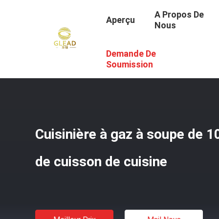
A Propos De
Aperçu
Nous
Demande De
Aperçu
/
Produits
/
Cuisine Faisant Cuire L'équipement
/
Soumission
Cuisinière à gaz à soupe de 
de cuisson de cuisine