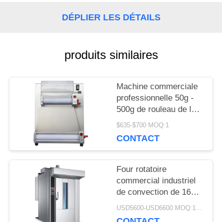
CONTRÔLE
DÉPLIER LES DÉTAILS
DE
produits similaires
LA
QUALITÉ
Machine commerciale
professionnelle 50g -
500g de rouleau de la
NOUVELLES
pâte de pizza
$635-$700 MOQ:1
d'équipement de
CONTACT
cuisson
DEMANDEZ
Four rotatoire
UN DEVIS
commercial industriel
de convection de 16
plateaux de four
USD5600-USD6600 MOQ:1piece
PLAN
rotatoire électrique de
CONTACT