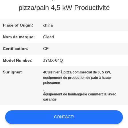
SPECTACLE
pizza/pain 4,5 kW Productivité
VR
Place of Origin:
china
À
Nom de marque:
Glead
PROPOS
Certification:
CE
DE
Model Number:
JYMX-64Q
NOUS
Surligner:
,
,
4Cuisinier à pizza commercial de 0
5 kW
équipement de production de pain à haute
puissance
,
VISITE
équipement de boulangerie commercial avec
garantie
DE
L'USINE
CONTACT!