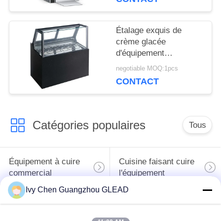
gaz
DU
SITE
Étalage exquis de
crème glacée
d'équipement
commercial
PRIVACY
negotiable MOQ:1pcs
multinational de
CONTACT
cuisson
POLICY
Catégories populaires
Tous
Équipement à cuire
Cuisine faisant cuire
commercial
l'équipement
Ivy Chen Guangzhou GLEAD
Machines de
traitement des
Restaurant faisant