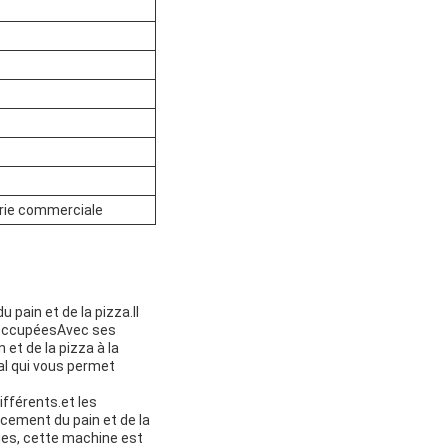
erie commerciale
pain et de la pizza.Il
s occupéesAvec ses
et de la pizza à la
al qui vous permet
fférents.et les
acement du pain et de la
ies, cette machine est