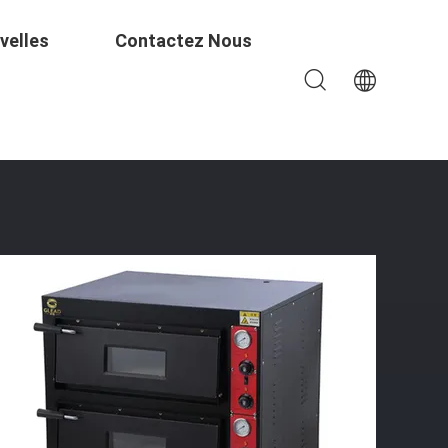
velles
Contactez Nous
 220-240V/50Hz-60Hz Modèle PZ-02