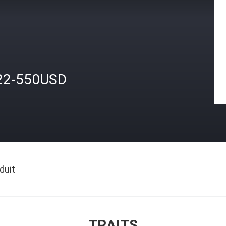
22-550USD
duit
TRAITS