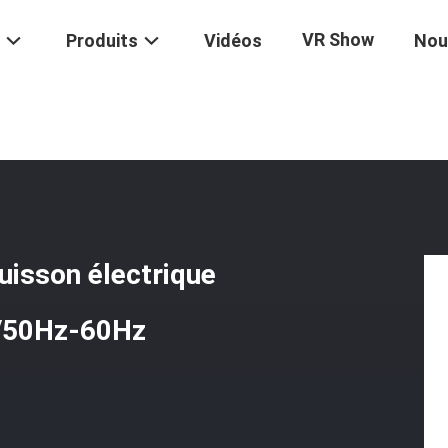
VR Show
Produits
Vidéos
Nou
/
Productivité Équipement De Cuisson Électrique Commercial 8,4kw
uisson électrique
/50Hz-60Hz