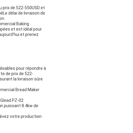
u prix de 522-550USD et
Le délai de livraison de
on.
ommercial Baking
pées et est idéal pour
ujourd'hui et prenez
lisables pour répondre à
e de prix de 522-
rant la livraison sûre
ommercial Bread Maker
 Glead PZ-02
un puissant 8.4kw de
lèvez votre production