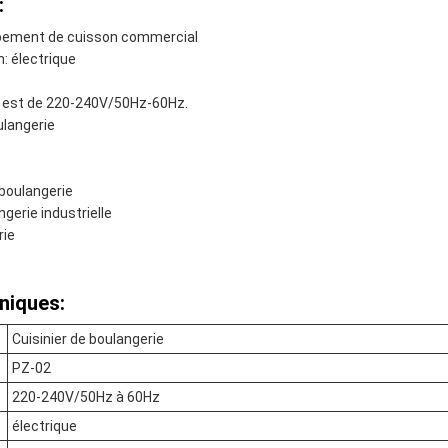
:
ipement de cuisson commercial
: électrique
on est de 220-240V/50Hz-60Hz.
ulangerie
 boulangerie
gerie industrielle
rie
niques:
Cuisinier de boulangerie
PZ-02
220-240V/50Hz à 60Hz
électrique