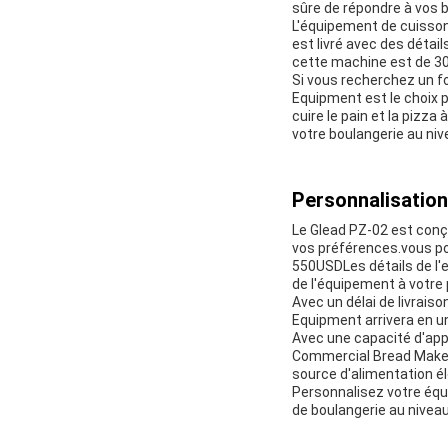
sûre de répondre à vos 
L'équipement de cuisson
est livré avec des détai
cette machine est de 30 
Si vous recherchez un fo
Equipment est le choix p
cuire le pain et la piz
votre boulangerie au niv
Personnalisation
Le Glead PZ-02 est conç
vos préférences.vous po
550USDLes détails de l'
de l'équipement à votre 
Avec un délai de livrai
Equipment arrivera en un 
Avec une capacité d'app
Commercial Bread Maker
source d'alimentation él
Personnalisez votre équ
de boulangerie au niveau