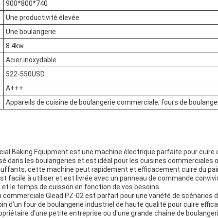
900*800*740
Une productivité élevée
Une boulangerie
8.4kw
Acier inoxydable
522-550USD
A+++
Appareils de cuisine de boulangerie commerciale, fours de boulang
l Baking Equipment est une machine électrique parfaite pour cuire du 
lisé dans les boulangeries et est idéal pour les cuisines commerciale
ffants, cette machine peut rapidement et efficacement cuire du pain 
t facile à utiliser et est livrée avec un panneau de commande convivi
 et le temps de cuisson en fonction de vos besoins.
 commerciale Glead PZ-02 est parfait pour une variété de scénarios di
in d'un four de boulangerie industriel de haute qualité pour cuire effic
priétaire d'une petite entreprise ou d'une grande chaîne de boulanger