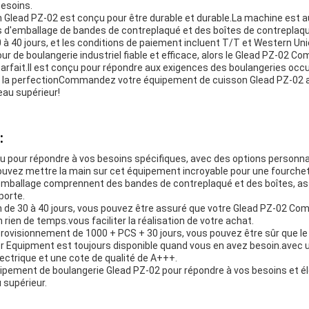
besoins.
 Glead PZ-02 est conçu pour être durable et durable.La machine est a
ls d'emballage de bandes de contreplaqué et des boîtes de contreplaqué
à 40 jours, et les conditions de paiement incluent T/T et Western Uni
ur de boulangerie industriel fiable et efficace, alors le Glead PZ-02 C
arfait.Il est conçu pour répondre aux exigences des boulangeries occu
za à la perfectionCommandez votre équipement de cuisson Glead PZ-02 a
eau supérieur!
:
u pour répondre à vos besoins spécifiques, avec des options personna
uvez mettre la main sur cet équipement incroyable pour une fourchett
emballage comprennent des bandes de contreplaqué et des boîtes, assu
porte.
son de 30 à 40 jours, vous pouvez être assuré que votre Glead PZ-02 C
rien de temps.vous faciliter la réalisation de votre achat.
rovisionnement de 1000 + PCS + 30 jours, vous pouvez être sûr que le
 Equipment est toujours disponible quand vous en avez besoin.avec 
ectrique et une cote de qualité de A+++.
ipement de boulangerie Glead PZ-02 pour répondre à vos besoins et é
 supérieur.