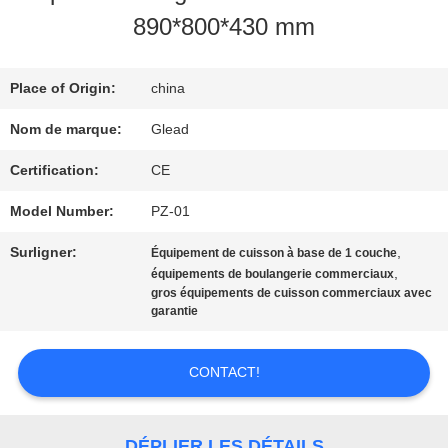
SPECTACLE
890*800*430 mm
VR
Place of Origin:
china
À
Nom de marque:
Glead
PROPOS
Certification:
CE
DE
Model Number:
PZ-01
NOUS
Surligner:
,
Équipement de cuisson à base de 1 couche
,
équipements de boulangerie commerciaux
gros équipements de cuisson commerciaux avec
garantie
VISITE
DE
CONTACT!
L'USINE
DÉPLIER LES DÉTAILS