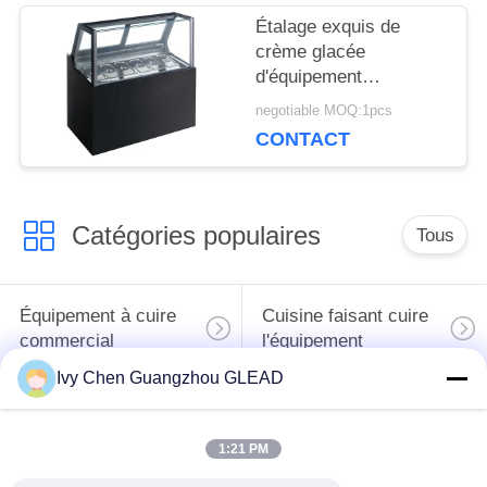
DU
Étalage exquis de
crème glacée
SITE
d'équipement
commercial
negotiable MOQ:1pcs
multinational de
CONTACT
PRIVACY
cuisson
POLICY
Catégories populaires
Tous
Équipement à cuire
Cuisine faisant cuire
commercial
l'équipement
Ivy Chen Guangzhou GLEAD
Machines de
traitement des
Restaurant faisant
1:21 PM
denrées alimentaires
cuire l'équipement
des produits