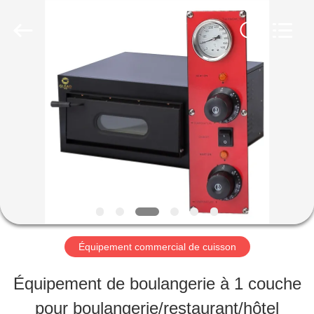
Guangzhou
Glead
Kitchen
Equipment
Co.,
Ltd..
À
All
Rights
Reserved.
LA
MAISON
PRODUITS
VIDÉOS
Équipement commercial de cuisson
Équipement de boulangerie à 1 couche
LE
pour boulangerie/restaurant/hôtel