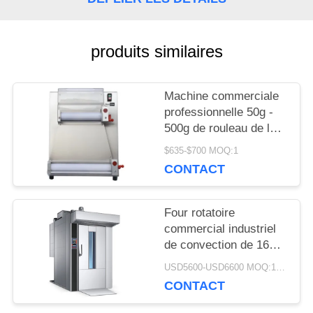
CONTRÔLE
produits similaires
DE
LA
Machine commerciale
professionnelle 50g -
QUALITÉ
500g de rouleau de la
pâte de pizza
$635-$700 MOQ:1
d'équipement de
NOUVELLES
CONTACT
cuisson
Four rotatoire
DEMANDEZ
commercial industriel
UN DEVIS
de convection de 16
plateaux de four
USD5600-USD6600 MOQ:1piece
rotatoire électrique de
CONTACT
gaz
PLAN