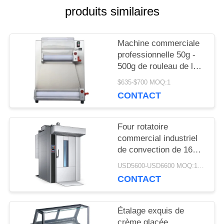
produits similaires
CONTRÔLE
DE
Machine commerciale
professionnelle 50g -
LA
500g de rouleau de la
pâte de pizza
QUALITÉ
$635-$700 MOQ:1
d'équipement de
CONTACT
cuisson
NOUVELLES
Four rotatoire
commercial industriel
de convection de 16
DEMANDEZ
plateaux de four
USD5600-USD6600 MOQ:1piece
rotatoire électrique de
UN DEVIS
CONTACT
gaz
Étalage exquis de
PLAN
crème glacée