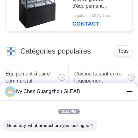
DU
d'équipement
commercial
negotiable MOQ:1pcs
SITE
multinational de
CONTACT
cuisson
PRIVACY
Catégories populaires
Tous
POLICY
Équipement à cuire
Cuisine faisant cuire
commercial
l'équipement
Ivy Chen Guangzhou GLEAD
Machines de
traitement des
Restaurant faisant
3:12 PM
denrées alimentaires
cuire l'équipement
des produits
Good day, what product are you looking for?
alimentaires