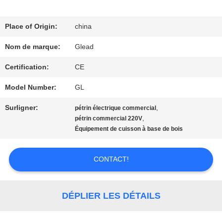
SPECTACLE
VR
Place of Origin:
china
Nom de marque:
Glead
À
Certification:
CE
PROPOS
Model Number:
GL
DE
Surligner:
,
pétrin électrique commercial
,
pétrin commercial 220V
NOUS
Équipement de cuisson à base de bois
VISITE
CONTACT!
DE
DÉPLIER LES DÉTAILS
L'USINE