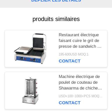
CONTRÔLE
produits similaires
DE
LA
Restaurant électrique
QUALITÉ
faisant cuire le gril de
presse de sandwich à
gauffreuse de gril de
195-600USD MOQ:1
contact de double
NOUVELLES
CONTACT
d'équipement
Machine électrique de
DEMANDEZ
poulet de couteau de
UN DEVIS
Shawarma de chiche-
kebab d'équipement
USD+100~1000+PCS MOQ:PCs 1
résistant de cuisine
CONTACT
PLAN