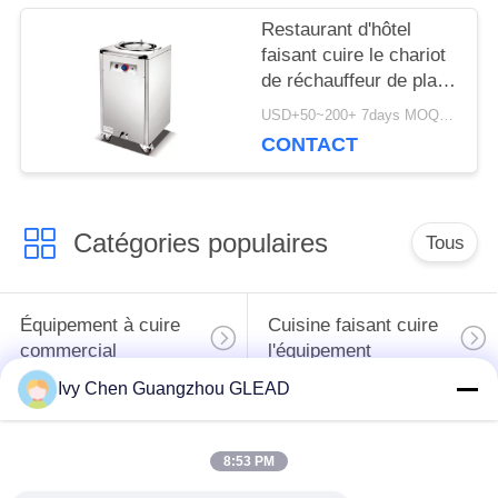
DU
Restaurant d'hôtel
faisant cuire le chariot
SITE
de réchauffeur de plat
de chariot à Cabinet de
USD+50~200+ 7days MOQ:PCs 1
réchauffeur de plat
CONTACT
PRIVACY
d'équipement
POLICY
Catégories populaires
Tous
Équipement à cuire
Cuisine faisant cuire
commercial
l'équipement
Ivy Chen Guangzhou GLEAD
Machines de
traitement des
Restaurant faisant
8:53 PM
denrées alimentaires
cuire l'équipement
des produits