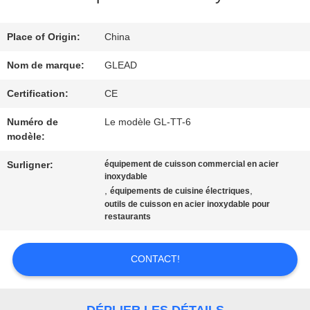
SPECTACLE
VR
Place of Origin:
China
Nom de marque:
GLEAD
À
Certification:
CE
PROPOS
Numéro de
Le modèle GL-TT-6
modèle:
DE
Surligner:
équipement de cuisson commercial en acier
NOUS
inoxydable
,
,
équipements de cuisine électriques
outils de cuisson en acier inoxydable pour
restaurants
VISITE
DE
CONTACT!
L'USINE
DÉPLIER LES DÉTAILS