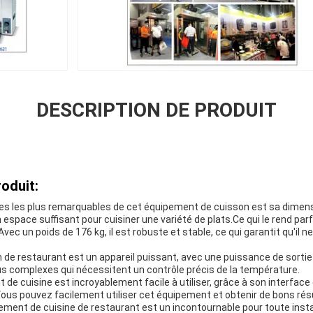
DESCRIPTION DE PRODUIT
oduit:
ues les plus remarquables de cet équipement de cuisson est sa dimens
espace suffisant pour cuisiner une variété de plats.Ce qui le rend parf
ec un poids de 176 kg, il est robuste et stable, ce qui garantit qu'il
 de restaurant est un appareil puissant, avec une puissance de sortie
plus complexes qui nécessitent un contrôle précis de la température.
 de cuisine est incroyablement facile à utiliser, grâce à son interface 
us pouvez facilement utiliser cet équipement et obtenir de bons résu
pement de cuisine de restaurant est un incontournable pour toute inst