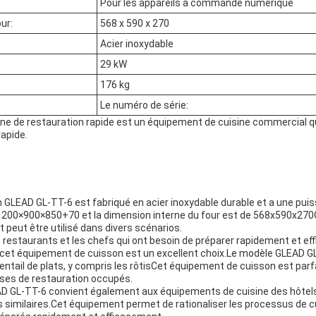
Pour les appareils à commande numérique
ur:
568 x 590 x 270
Acier inoxydable
29 kW
176 kg
Le numéro de série:
ne de restauration rapide est un équipement de cuisine commercial qu
rapide.
GLEAD GL-TT-6 est fabriqué en acier inoxydable durable et a une puiss
 1200×900×850+70 et la dimension interne du four est de 568x590x27
t peut être utilisé dans divers scénarios.
de restaurants et les chefs qui ont besoin de préparer rapidement et 
, cet équipement de cuisson est un excellent choix.Le modèle GLEAD GL
ventail de plats, y compris les rôtisCet équipement de cuisson est parf
ises de restauration occupés.
AD GL-TT-6 convient également aux équipements de cuisine des hôtels
 similaires.Cet équipement permet de rationaliser les processus de c