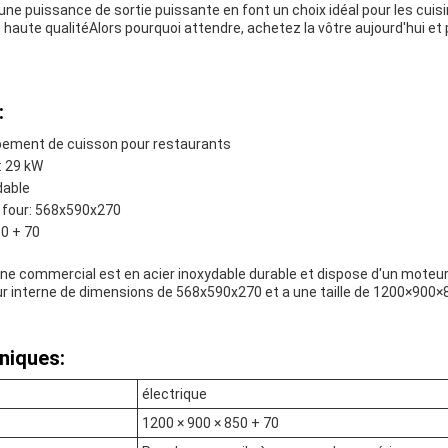
ne puissance de sortie puissante en font un choix idéal pour les cui
 haute qualitéAlors pourquoi attendre, achetez la vôtre aujourd'hui et
:
pement de cuisson pour restaurants
: 29 kW
dable
 four: 568x590x270
50 + 70
ne commercial est en acier inoxydable durable et dispose d'un moteur
four interne de dimensions de 568x590x270 et a une taille de 1200×900
niques:
électrique
1200 × 900 × 850 + 70