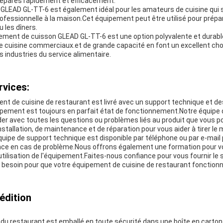
réparés rapidement et efficacement.
 GLEAD GL-TT-6 est également idéal pour les amateurs de cuisine qui 
ofessionnelle à la maison.Cet équipement peut être utilisé pour prépa
u les dîners.
pement de cuisson GLEAD GL-TT-6 est une option polyvalente et durabl
 cuisine commerciaux.et de grande capacité en font un excellent choi
 industries du service alimentaire.
rvices:
nt de cuisine de restaurant est livré avec un support technique et de
ipement est toujours en parfait état de fonctionnement.Notre équipe d
ider avec toutes les questions ou problèmes liés au produit que vous 
stallation, de maintenance et de réparation pour vous aider à tirer le m
uipe de support technique est disponible par téléphone ou par e-mail 
nce en cas de problème.Nous offrons également une formation pour vou
'utilisation de l'équipement.Faites-nous confiance pour vous fournir le 
 besoin pour que votre équipement de cuisine de restaurant fonction
édition
 du restaurant est emballé en toute sécurité dans une boîte en carto