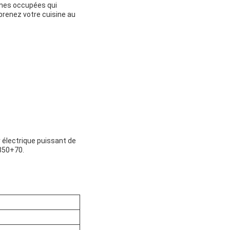
sines occupées qui
 prenez votre cuisine au
 électrique puissant de
×850+70.