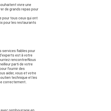
souhaitent vivre une
rer de grands repas pour
e pour tous ceux qui ont
x pour les restaurants
s services fiables pour
'experts est à votre
pourriez rencontrerNous
eilleur parti de votre
pour fournir des
s aider, vous et votre
soutien technique et les
ne correctement..
n avec rembourrage en