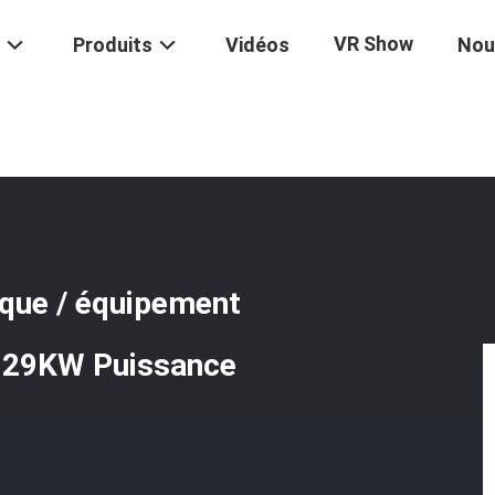
VR Show
Produits
Vidéos
Nou
nt
/
Équipement De Cuisine Électrique / Équipement De Cuisine Fast
ique / équipement
6 29KW Puissance