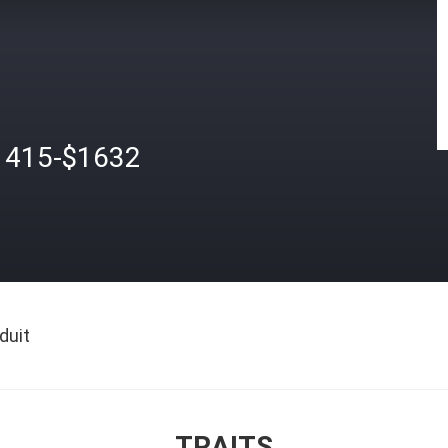
1415-$1632
duit
TRAITS