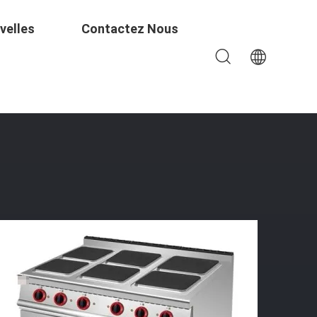
velles
Contactez Nous
-Food GL-TT-6 29KW Puissance 176kg Poids