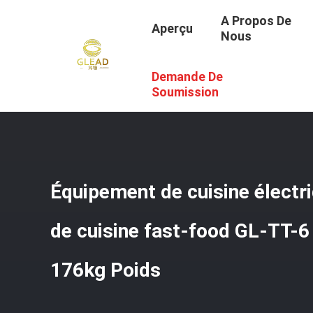
A Propos De
Aperçu
Nous
Demande De
Aperçu
/
Produits
/
Restaurant Faisant Cuire L'équipeme
Soumission
Équipement de cuisine électr
de cuisine fast-food GL-TT-
176kg Poids