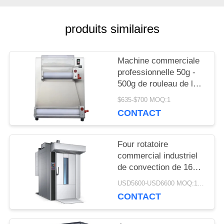
CONTRÔLE
produits similaires
DE
LA
Machine commerciale
professionnelle 50g -
QUALITÉ
500g de rouleau de la
pâte de pizza
$635-$700 MOQ:1
d'équipement de
CONTACT
NOUVELLES
cuisson
Four rotatoire
DEMANDEZ
commercial industriel
de convection de 16
UN DEVIS
plateaux de four
USD5600-USD6600 MOQ:1piece
rotatoire électrique de
CONTACT
gaz
PLAN