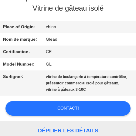
SPECTACLE
Vitrine de gâteau isolé
VR
Place of Origin:
china
À
Nom de marque:
Glead
PROPOS
Certification:
CE
DE
Model Number:
GL
NOUS
Surligner:
,
vitrine de boulangerie à température contrôlée
,
présentoir commercial isolé pour gâteaux
vitrine à gâteaux 3-10C
VISITE
CONTACT!
DE
L'USINE
DÉPLIER LES DÉTAILS