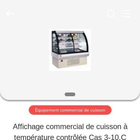
Guangzhou
Glead
Kitchen
Equipment
Co.,
Ltd..
À
All
Rights
Reserved.
LA
MAISON
PRODUITS
VIDÉOS
Équipement commercial de cuisson
Affichage commercial de cuisson à
LE
température contrôlée Cas 3-10.C