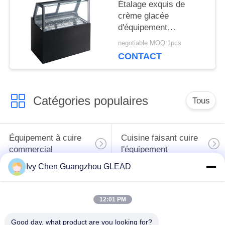
Étalage exquis de
DU
crème glacée
d'équipement
SITE
commercial
negotiable MOQ:1pcs
multinational de
CONTACT
cuisson
PRIVACY
POLICY
Catégories populaires
Tous
Équipement à cuire
Cuisine faisant cuire
commercial
l'équipement
Ivy Chen Guangzhou GLEAD
Machines de
traitement des
Restaurant faisant
12:01 PM
denrées alimentaires
cuire l'équipement
des produits
Good day, what product are you looking for?