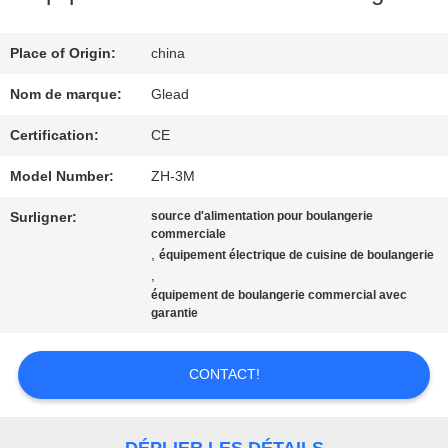
SPECTACLE
VR
Place of Origin:
china
Nom de marque:
Glead
À
Certification:
CE
PROPOS
Model Number:
ZH-3M
DE
Surligner:
source d'alimentation pour boulangerie
commerciale
NOUS
,
équipement électrique de cuisine de boulangerie
,
équipement de boulangerie commercial avec
garantie
VISITE
DE
CONTACT!
L'USINE
DÉPLIER LES DÉTAILS