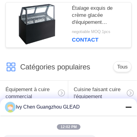
DU
Étalage exquis de
crème glacée
SITE
d'équipement
commercial
negotiable MOQ:1pcs
multinational de
CONTACT
PRIVACY
cuisson
POLICY
Catégories populaires
Tous
Équipement à cuire
Cuisine faisant cuire
commercial
l'équipement
Ivy Chen Guangzhou GLEAD
Machines de
traitement des
Restaurant faisant
12:02 PM
denrées alimentaires
cuire l'équipement
des produits