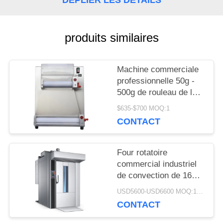
CONTRÔLE
produits similaires
DE
LA
Machine commerciale
QUALITÉ
professionnelle 50g -
500g de rouleau de la
pâte de pizza
$635-$700 MOQ:1
d'équipement de
NOUVELLES
CONTACT
cuisson
Four rotatoire
DEMANDEZ
commercial industriel
UN DEVIS
de convection de 16
plateaux de four
USD5600-USD6600 MOQ:1piece
rotatoire électrique de
CONTACT
gaz
PLAN