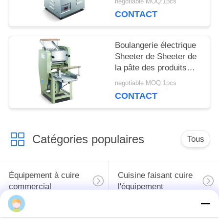
negotiable MOQ:1pcs
alimentaires d'acier
DU
CONTACT
inoxydable de hachoir
SITE
de machine de hache-
viande de viande
Boulangerie électrique
Sheeter de Sheeter de
PRIVACY
la pâte des produits
alimentaires de
negotiable MOQ:1pcs
POLICY
machines
CONTACT
automatiques de
traitement des denrées
alimentaires
Catégories populaires
Tous
Équipement à cuire
Cuisine faisant cuire
commercial
l'équipement
Machines de