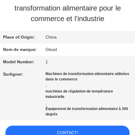
SPECTACLE
transformation alimentaire pour le
VR
commerce et l'industrie
À
Place of Origin:
China
PROPOS
Nom de marque:
Glead
DE
Model Number:
1
Surligner:
Machines de transformation alimentaire utilisées
NOUS
dans le commerce
,
machines de régulation de température
VISITE
industrielle
,
Équipement de transformation alimentaire à 300
DE
degrés
L'USINE
CONTACT!