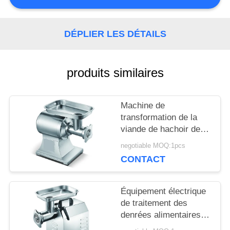
CONTRÔLE
DÉPLIER LES DÉTAILS
DE
LA
produits similaires
QUALITÉ
Machine de
transformation de la
NOUVELLES
viande de hachoir de
machines de traitement
negotiable MOQ:1pcs
des denrées
DEMANDEZ
CONTACT
alimentaires des
produits alimentaires
UN DEVIS
d'acier inoxydable
Équipement électrique
de traitement des
denrées alimentaires
PLAN
des produits