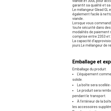
viande.et 300L pour accue
garantit sa qualité et sa
Le mélangeur Glead GL es
également facile à netto
viande..
Lorsque vous commandez 
toute sécurité dans des
modalités de paiement s
comprise entre 2353 et 
La capacité d'approvisio
jours.Le mélangeur de r
Emballage et exp
Emballage du produit:
L'équipement commerc
solide.
La boîte sera scellée
Le produit sera remb
pendant le transport.
À l'intérieur de la bo
les accessoires suppléme