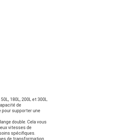
50L, 180L, 200L et 300L.
capacité de
le pour supporter une
élange double. Cela vous
deux vitesses de
soins spécifiques.
ines de transformation