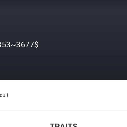
353~3677$
duit
TRAITS