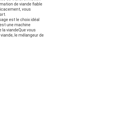
mation de viande fiable
efficacement, vous
ort.
age est le choix idéal
C'est une machine
e la viandeQue vous
 viande, le mélangeur de