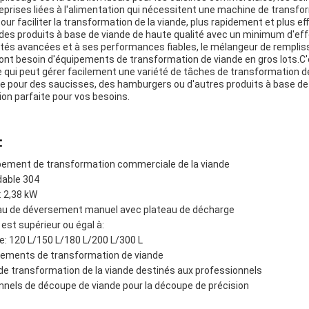
eprises liées à l'alimentation qui nécessitent une machine de transfor
pour faciliter la transformation de la viande, plus rapidement et plus 
des produits à base de viande de haute qualité avec un minimum d'eff
tés avancées et à ses performances fiables, le mélangeur de rempliss
i ont besoin d'équipements de transformation de viande en gros lots.
e qui peut gérer facilement une variété de tâches de transformation d
de pour des saucisses, des hamburgers ou d'autres produits à base de
ion parfaite pour vos besoins.
:
pement de transformation commerciale de la viande
dable 304
: 2,38 kW
eau de déversement manuel avec plateau de décharge
 est supérieur ou égal à:
e: 120 L/150 L/180 L/200 L/300 L
ipements de transformation de viande
 de transformation de la viande destinés aux professionnels
onnels de découpe de viande pour la découpe de précision