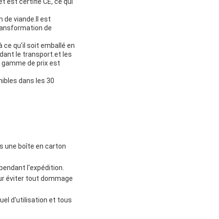
 est certifié CE, ce qui
 de viande.Il est
transformation de
e qu'il soit emballé en
ant le transport.et les
a gamme de prix est
nibles dans les 30
 une boîte en carton
pendant l'expédition.
our éviter tout dommage
el d'utilisation et tous