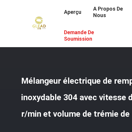
A Propos De
Aperçu
Nous
Demande De
Aperçu
/
Produits
/
Équipement De Transformation De L
Volume De Trémie De 120L À 300L
Soumission
Mélangeur électrique de remp
inoxydable 304 avec vitesse 
r/min et volume de trémie de