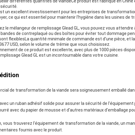
illir différentes quantités de viandeCe produit est fabriqué en Chine et
 sécurité.
t un excellent investissement pour les entreprises de transformation
yer, ce qui est essentiel pour maintenir l'hygiène dans les usines de 
le mélangeur de remplissage Glead GL, vous pouvez vous attendre à c
 bandes de contreplaqué ou des boîtes pour éviter tout dommage pend
ont flexiblesLa quantité minimale de commande est d'une pièce, et l
3677 USD, selon le volume de trémie que vous choisissez.
nnement de ce produit est excellente, avec plus de 1000 pièces dispo
emplissage Glead GL est un incontournable dans votre cuisine.
édition
ial de transformation de la viande sera soigneusement emballé dans
 avec un ruban adhésif solide pour assurer la sécurité de l'équipement 
ourré avec du papier de mousse et d'autres matériaux d'emballage p
îte, vous trouverez l'équipement de transformation de la viande, un manu
ntaires fournis avec le produit.