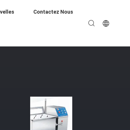
velles
Contactez Nous
 Inoxydable 304 Avec Vitesse De Remuage De 40 R/min Et