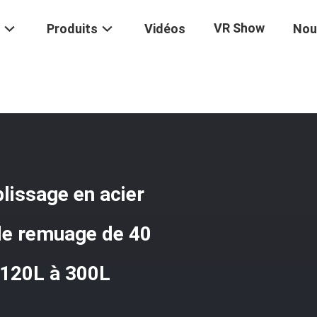
VR Show
Produits
Vidéos
Nou
a Viande Commercial
/
Mélangeur Électrique De Remplissage En Acier
lissage en acier
de remuage de 40
 120L à 300L