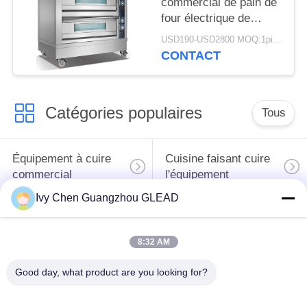
commercial de pain de
four électrique de
Baker de casserole de
USD190-USD2800 MOQ:1piece
la plate-forme 4 libère
CONTACT
Tanding
Catégories populaires
Tous
Équipement à cuire
Cuisine faisant cuire
commercial
l'équipement
Ivy Chen Guangzhou GLEAD
Machines de
traitement des
Restaurant faisant
8:32 AM
denrées alimentaires
cuire l'équipement
des produits
Good day, what product are you looking for?
alimentaires