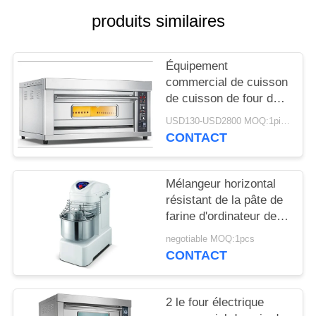
produits similaires
NOUVELLES
Équipement
DEMANDEZ
commercial de cuisson
UN DEVIS
de cuisson de four de
gaz de four commercial
USD130-USD2800 MOQ:1piece
électrique de pizza
CONTACT
PLAN
DU
Mélangeur horizontal
SITE
résistant de la pâte de
farine d'ordinateur de
PRIVACY
four commercial micro
negotiable MOQ:1pcs
de cuisson
POLICY
CONTACT
2 le four électrique