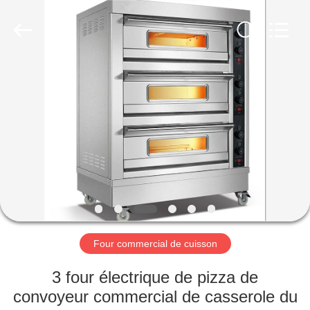
Guangzhou
Glead
Kitchen
Equipment
Co.,
Ltd..
All
Rights
À
Reserved.
LA
MAISON
PRODUITS
VIDÉOS
LE
Four commercial de cuisson
SPECTACLE
3 four électrique de pizza de
VR
convoyeur commercial de casserole du