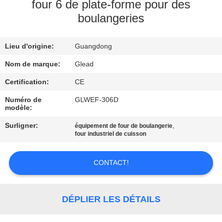
four 6 de plate-forme pour des
boulangeries
À
PROPOS
Lieu d'origine:
Guangdong
DE
Nom de marque:
Glead
NOUS
Certification:
CE
VISITE
Numéro de
GLWEF-306D
modèle:
DE
Surligner:
,
équipement de four de boulangerie
L'USINE
four industriel de cuisson
CONTRÔLE
CONTACT!
DE
LA
DÉPLIER LES DÉTAILS
QUALITÉ