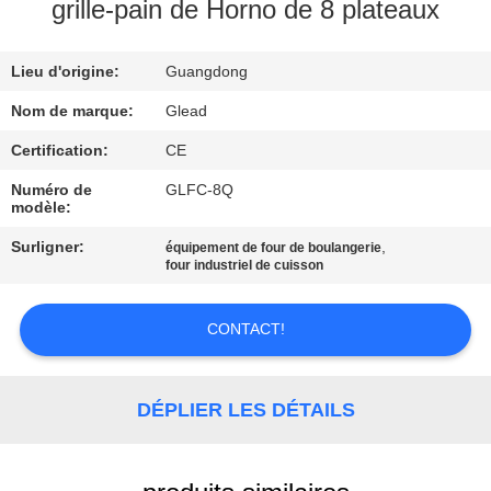
grille-pain de Horno de 8 plateaux
À
Lieu d'origine:
Guangdong
PROPOS
DE
Nom de marque:
Glead
NOUS
Certification:
CE
Numéro de
GLFC-8Q
modèle:
VISITE
Surligner:
,
équipement de four de boulangerie
DE
four industriel de cuisson
L'USINE
CONTACT!
CONTRÔLE
DE
DÉPLIER LES DÉTAILS
LA
QUALITÉ