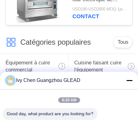
Baker de casserole de
USD190-USD2800 MOQ:1piece
la plate-forme 4 libère
CONTACT
Tanding
Catégories populaires
Tous
Équipement à cuire
Cuisine faisant cuire
commercial
l'équipement
Ivy Chen Guangzhou GLEAD
Machines de
traitement des
Restaurant faisant
8:20 AM
denrées alimentaires
cuire l'équipement
des produits
Good day, what product are you looking for?
alimentaires
Équipement