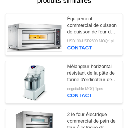
produits similaires
NOUVELLES
Équipement
commercial de cuisson
DEMANDEZ
de cuisson de four de
gaz de four commercial
UN DEVIS
USD130-USD2800 MOQ:1piece
électrique de pizza
CONTACT
PLAN
DU
Mélangeur horizontal
résistant de la pâte de
SITE
farine d'ordinateur de
four commercial micro
negotiable MOQ:1pcs
de cuisson
PRIVACY
CONTACT
POLICY
2 le four électrique
commercial de pain de
four électrique de