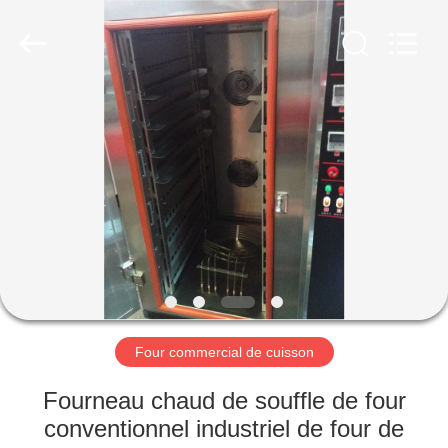
Guangzhou
Glead
Kitchen
Equipment
Co.,
Ltd..
All
Rights
À
Reserved.
LA
MAISON
PRODUITS
VIDÉOS
LE
Four commercial de cuisson
SPECTACLE
Fourneau chaud de souffle de four
VR
conventionnel industriel de four de