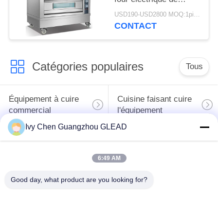
Baker de casserole de
USD190-USD2800 MOQ:1piece
la plate-forme 4 libère
CONTACT
Tanding
Catégories populaires
Tous
Équipement à cuire
Cuisine faisant cuire
commercial
l'équipement
Ivy Chen Guangzhou GLEAD
Machines de
traitement des
Restaurant faisant
6:49 AM
denrées alimentaires
cuire l'équipement
des produits
Good day, what product are you looking for?
alimentaires
Équipement