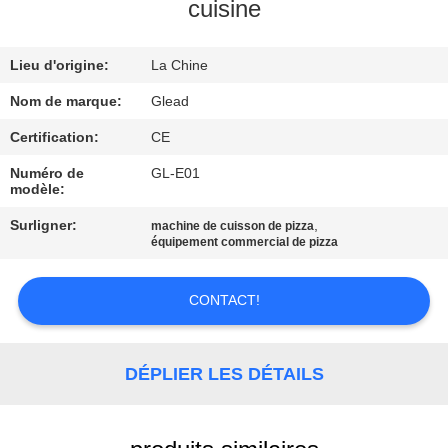
cuisine
À
Lieu d'origine:
La Chine
PROPOS
DE
Nom de marque:
Glead
NOUS
Certification:
CE
Numéro de
GL-E01
modèle:
VISITE
Surligner:
,
machine de cuisson de pizza
DE
équipement commercial de pizza
L'USINE
CONTACT!
CONTRÔLE
DE
DÉPLIER LES DÉTAILS
LA
QUALITÉ