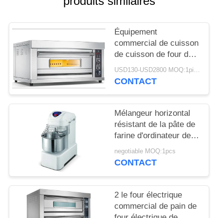
produits similaires
NOUVELLES
Équipement
commercial de cuisson
DEMANDEZ
de cuisson de four de
gaz de four commercial
UN DEVIS
USD130-USD2800 MOQ:1piece
électrique de pizza
CONTACT
PLAN
DU
Mélangeur horizontal
résistant de la pâte de
SITE
farine d'ordinateur de
four commercial micro
negotiable MOQ:1pcs
de cuisson
PRIVACY
CONTACT
POLICY
2 le four électrique
commercial de pain de
four électrique de