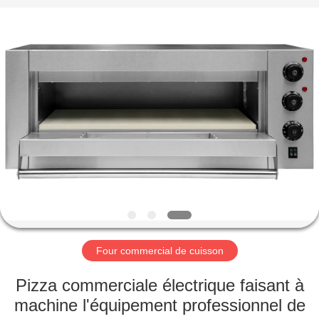
Guangzhou
Glead
Kitchen
Equipment
Co.,
Ltd..
All
Rights
À
Reserved.
LA
MAISON
PRODUITS
VIDÉOS
LE
Four commercial de cuisson
SPECTACLE
Pizza commerciale électrique faisant à
VR
machine l'équipement professionnel de