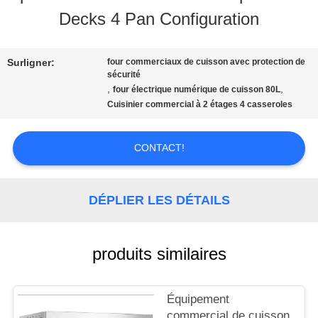
SPECTACLE
Decks 4 Pan Configuration
VR
Surligner:
four commerciaux de cuisson avec protection de
sécurité
À
,
,
four électrique numérique de cuisson 80L
Cuisinier commercial à 2 étages 4 casseroles
PROPOS
DE
CONTACT!
NOUS
DÉPLIER LES DÉTAILS
VISITE
produits similaires
DE
L'USINE
Équipement
commercial de cuisson