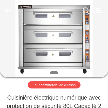
Guangzhou
Glead
Kitchen
Equipment
Co.,
Ltd..
À
All
Rights
Reserved.
LA
MAISON
PRODUITS
VIDÉOS
Four commercial de cuisson
Cuisinière électrique numérique avec
LE
protection de sécurité 80L Capacité 2