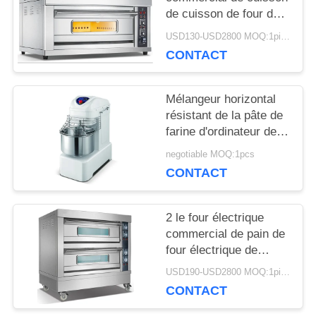
de cuisson de four de
CONTRÔLE
gaz de four commercial
USD130-USD2800 MOQ:1piece
électrique de pizza
DE
CONTACT
LA
Mélangeur horizontal
QUALITÉ
résistant de la pâte de
farine d'ordinateur de
four commercial micro
negotiable MOQ:1pcs
de cuisson
NOUVELLES
CONTACT
DEMANDEZ
2 le four électrique
commercial de pain de
UN DEVIS
four électrique de
Baker de casserole de
USD190-USD2800 MOQ:1piece
la plate-forme 4 libère
CONTACT
PLAN
Tanding