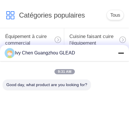
DU
Catégories populaires
Tous
SITE
Équipement à cuire
Cuisine faisant cuire
PRIVACY
commercial
l'équipement
POLICY
Ivy Chen Guangzhou GLEAD
Machines de
traitement des
Restaurant faisant
9:31 AM
denrées alimentaires
cuire l'équipement
des produits
Good day, what product are you looking for?
alimentaires
Équipement
Ligne de production
commercial de
de boulangerie
cuisson